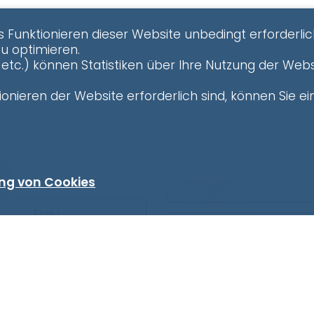
s Funktionieren dieser Website unbedingt erforderlic
zu optimieren.
etc.) können Statistiken über Ihre Nutzung der Webs
onieren der Website erforderlich sind, können Sie ein
n
ng von Cookies
Adresse
fakultativ
Frau
PLZ
fakultativ
Ort