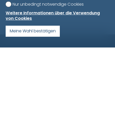
Nur unbedingt notwendige Cookies
Weitere Informationen über die Verwendung
von Cookies
Meine Wahl bestätigen
Bulliard Immobilier SA
Route d'Agy 10
1763 Granges-Paccot
Geschäftsführung:
026 347 29 10
Vermittlung:
026 347 29 00
PPE:
026 347 29 80
Entwicklung:
026 347 29 60
Bulliard Immobilien
Kirchstrasse 2
3186 Düdingen