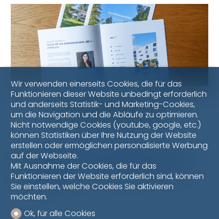
Wir verwenden einerseits Cookies, die für das
Funktionieren dieser Website unbedingt erforderlich
und anderseits Statistik- und Marketing-Cookies,
Broschüre Maklergeschäft
um die Navigation und die Abläufe zu optimieren.
Nicht notwendige Cookies (youtube, google, etc.)
können Statistiken über Ihre Nutzung der Website
erstellen oder ermöglichen personalisierte Werbung
auf der Webseite.
Unser Makler-Team steht Ihnen unter 026
Mit Ausnahme der Cookies, die für das
347 29 00 oder
immobilier@bulliard.ch
zur
Funktionieren der Website erforderlich sind, können
Verfügung.
Sie einstellen, welche Cookies Sie aktivieren
möchten.
Ok, für alle Cookies