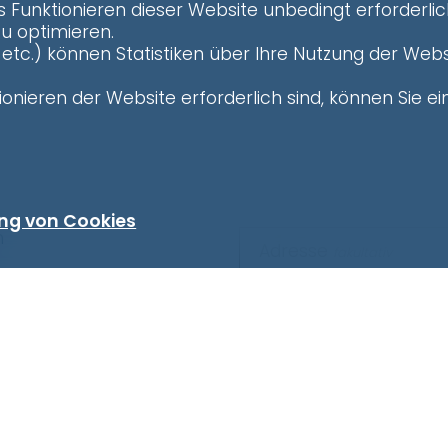
s Funktionieren dieser Website unbedingt erforderlic
zu optimieren.
etc.) können Statistiken über Ihre Nutzung der Webs
onieren der Website erforderlich sind, können Sie ein
ng von Cookies
n
Adresse
fakultativ
Frau
PLZ
fakultativ
Ort
Information anfrage