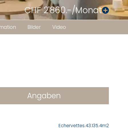
CHF 2'860.-/Monat
rmation
Bilder
Video
Angaben
Echervettes.43.135.4m2