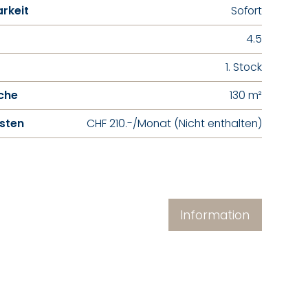
rkeit
Sofort
4.5
1. Stock
che
130 m²
sten
CHF 210.-/Monat (Nicht enthalten)
Information