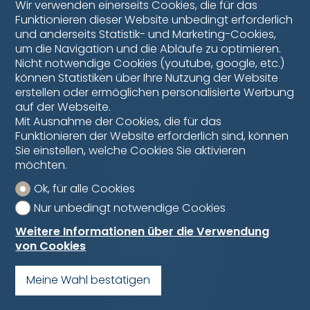
Wir verwenden einerseits Cookies, die für das
Bulliard Immobilien
Funktionieren dieser Website unbedingt erforderlich
Kirchstrasse 2
und anderseits Statistik- und Marketing-Cookies,
3186 Düdingen
um die Navigation und die Abläufe zu optimieren.
Telefon :
026 493 61 39
Nicht notwendige Cookies (youtube, google, etc.)
Bulliard Immobilier SA
können Statistiken über Ihre Nutzung der Website
Rue de la Condémine 66
erstellen oder ermöglichen personalisierte Werbung
1630 Bulle
auf der Webseite.
Tél :
026 563 00 38
Mit Ausnahme der Cookies, die für das
Funktionieren der Website erforderlich sind, können
Sie einstellen, welche Cookies Sie aktivieren
Montag - Freitag
8h00 - 12h00
möchten.
13h30 - 17h30
Ok, für alle Cookies
Impressum
Datenschutz
Nur unbedingt notwendige Cookies
Weitere Informationen über die Verwendung
von Cookies
Meine Wahl bestätigen