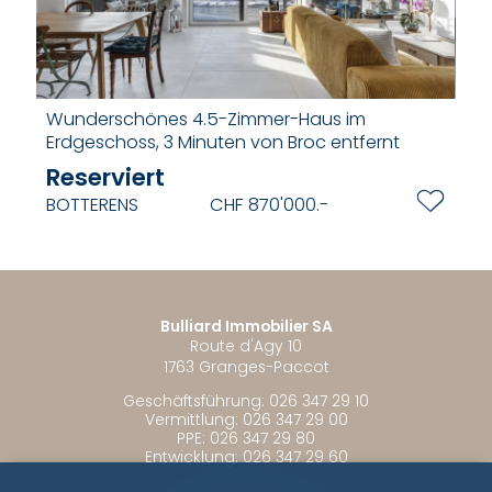
Wunderschönes 4.5-Zimmer-Haus im
Erdgeschoss, 3 Minuten von Broc entfernt
Reserviert
BOTTERENS
CHF 870'000.-
Bulliard Immobilier SA
Route d'Agy 10
1763 Granges-Paccot
Geschäftsführung:
026 347 29 10
Vermittlung:
026 347 29 00
PPE:
026 347 29 80
Entwicklung:
026 347 29 60