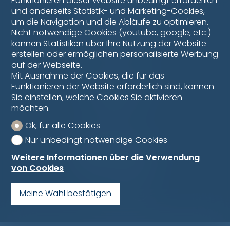
Funktionieren dieser Website unbedingt erforderlich
und anderseits Statistik- und Marketing-Cookies,
Telefon :
026 493 61 39
um die Navigation und die Abläufe zu optimieren.
Bulliard Immobilier SA
Nicht notwendige Cookies (youtube, google, etc.)
Rue de la Condémine 66
können Statistiken über Ihre Nutzung der Website
1630 Bulle
erstellen oder ermöglichen personalisierte Werbung
Tél :
026 563 00 38
auf der Webseite.
Mit Ausnahme der Cookies, die für das
Montag - Freitag
Funktionieren der Website erforderlich sind, können
8h00 - 12h00
Sie einstellen, welche Cookies Sie aktivieren
13h30 - 17h30
möchten.
Impressum
Ok, für alle Cookies
Datenschutz
Nur unbedingt notwendige Cookies
Weitere Informationen über die Verwendung
von Cookies
Meine Wahl bestätigen
®