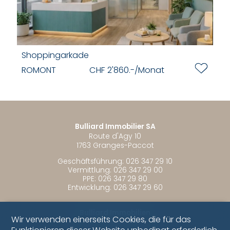
Shoppingarkade
ROMONT
CHF 2'860.-/Monat
Bulliard Immobilier SA
Route d'Agy 10
1763 Granges-Paccot
Geschäftsführung:
026 347 29 10
Vermittlung:
026 347 29 00
PPE:
026 347 29 80
Entwicklung:
026 347 29 60
Bulliard Immobilien
Wir verwenden einerseits Cookies, die für das
Kirchstrasse 2
3186 Düdingen