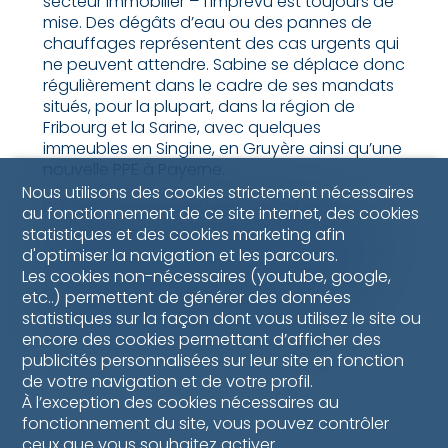
secteur immobilier – l’imprévu est toujours de
mise. Des dégâts d’eau ou des pannes de
chauffages représentent des cas urgents qui
ne peuvent attendre. Sabine se déplace donc
régulièrement dans le cadre de ses mandats
situés, pour la plupart, dans la région de
Fribourg et la Sarine, avec quelques
immeubles en Singine, en Gruyère ainsi qu’une
nouvelle PPE à Payerne.
Nous utilisons des cookies strictement nécessaires
Précisons, pour conclure, que la forme
au fonctionnement de ce site internet, des cookies
d’habitation PPE a largement augmenté ces
statistiques et des cookies marketing afin
dernières années. Bulliard Immobilier est l’une
d'optimiser la navigation et les parcours.
des plus grandes régies de la région en
Les cookies non-nécessaires (youtube, google,
matière de gestion PPE, avec 72 immeubles
etc..) permettent de générer des données
gérés, ce qui représente environ 600
statistiques sur la façon dont vous utilisez le site ou
appartements et 1'000 places de parc.
encore des cookies permettant d’afficher des
publicités personnalisées sur leur site en fonction
de votre navigation et de votre profil.
À l’exception des cookies nécessaires au
fonctionnement du site, vous pouvez contrôler
ceux que vous souhaitez activer.