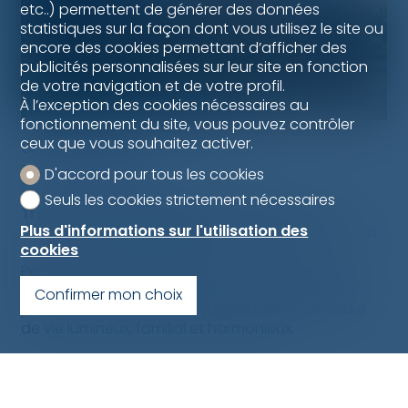
etc..) permettent de générer des données
statistiques sur la façon dont vous utilisez le site ou
encore des cookies permettant d’afficher des
publicités personnalisées sur leur site en fonction
de votre navigation et de votre profil.
À l’exception des cookies nécessaires au
fonctionnement du site, vous pouvez contrôler
ceux que vous souhaitez activer.
Champs Allemands - GLETTERENS
Les villas Delta
D'accord pour tous les cookies
Seuls les cookies strictement nécessaires
Trois villas individuelles de 5,5 pièces
, alliant
Plus d'informations sur l'utilisation des
architecture contemporaine, construction en bois
cookies
suisse et confort moderne.
Pensées pour offrir un cadre de vie durable et
harmonieux, elles disposent chacune d’un jardin
Confirmer mon choix
privatif et d’espaces conçus pour offrir un cadre
de vie lumineux, familial et harmonieux.
informations détaillées