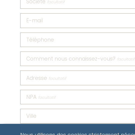
Société
facultatif
E-mail
Téléphone
Comment nous connaissez-vous?
facultatif
Adresse
facultatif
NPA
facultatif
Ville