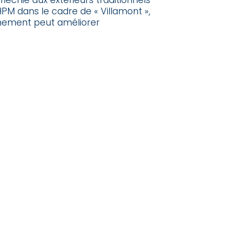
fléchie aux extérieurs traditionnels
HPM dans le cadre de « Villamont »,
nnement peut améliorer