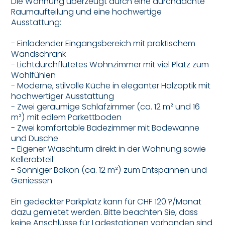
Die Wohnung überzeugt durch eine durchdachte
Raumaufteilung und eine hochwertige
Ausstattung:
- Einladender Eingangsbereich mit praktischem
Wandschrank
- Lichtdurchflutetes Wohnzimmer mit viel Platz zum
Wohlfühlen
- Moderne, stilvolle Küche in eleganter Holzoptik mit
hochwertiger Ausstattung
- Zwei geräumige Schlafzimmer (ca. 12 m² und 16
m²) mit edlem Parkettboden
- Zwei komfortable Badezimmer mit Badewanne
und Dusche
- Eigener Waschturm direkt in der Wohnung sowie
Kellerabteil
- Sonniger Balkon (ca. 12 m²) zum Entspannen und
Geniessen
Ein gedeckter Parkplatz kann für CHF 120.?/Monat
dazu gemietet werden. Bitte beachten Sie, dass
keine Anschlüsse für Ladestationen vorhanden sind