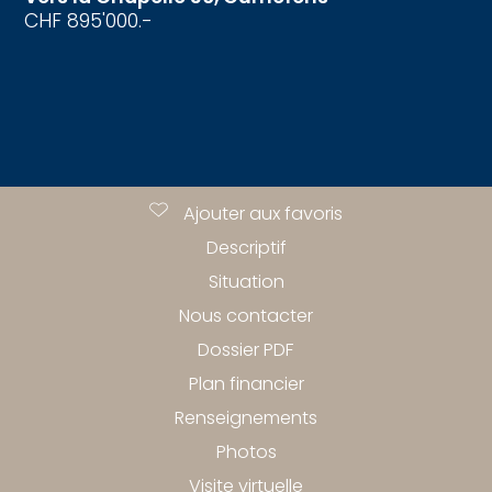
CHF 895'000.-
Ajouter aux favoris
Descriptif
Situation
Nous contacter
Dossier PDF
Plan financier
Renseignements
Photos
Visite virtuelle