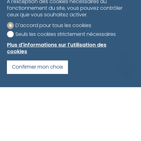
À l’exception des cookies nécessaires au
fonctionnement du site, vous pouvez contrôler
ceux que vous souhaitez activer.
D'accord pour tous les cookies
Seuls les cookies strictement nécessaires
Plus d'informations sur l'utilisation des
cookies
Confirmer mon choix
MapLibre
Au centre-ville de Fribourg, à proximité immédiate
du Boulevard de Pérolles
Bus TPF, gare CFF à 10 min. à pied.