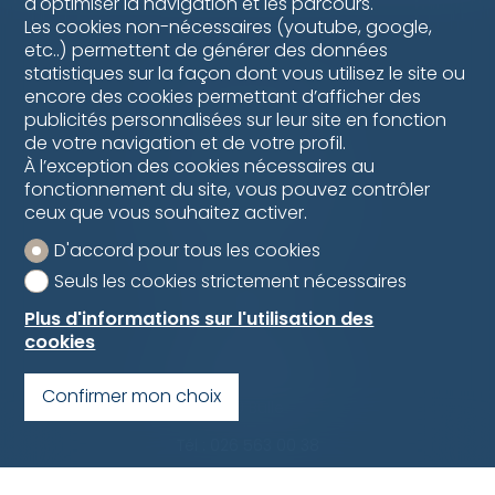
d'optimiser la navigation et les parcours.
Les cookies non-nécessaires (youtube, google,
etc..) permettent de générer des données
statistiques sur la façon dont vous utilisez le site ou
Bulliard Immobilier SA
encore des cookies permettant d’afficher des
Route d'Agy 10
publicités personnalisées sur leur site en fonction
1763 Granges-Paccot
de votre navigation et de votre profil.
À l’exception des cookies nécessaires au
Gérance:
026 347 29 10
Courtage:
026 347 29 00
fonctionnement du site, vous pouvez contrôler
PPE:
026 347 29 80
ceux que vous souhaitez activer.
Développement:
026 347 29 60
D'accord pour tous les cookies
Bulliard Immobilien
Seuls les cookies strictement nécessaires
Kirchstrasse 2
3186 Düdingen
Plus d'informations sur l'utilisation des
cookies
Tél :
026 493 61 39
Bulliard Immobilier SA
Rue de la Condémine 66
Confirmer mon choix
1630 Bulle
Tél :
026 563 00 38